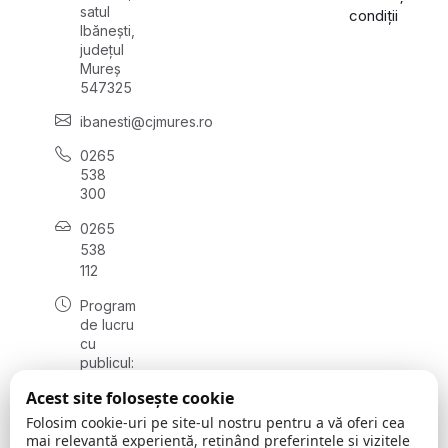
satul
condiții
Ibănești,
județul
Mureș
547325
ibanesti@cjmures.ro
0265
538
300
0265
538
112
Program
de lucru
cu
publicul:
luni -
Acest site folosește cookie
vineri
08:00 -
Folosim cookie-uri pe site-ul nostru pentru a vă oferi cea
16:00
mai relevantă experiență, reținând preferințele și vizitele