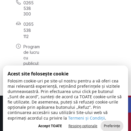
0265
538
300
0265
538
112
Program
de lucru
cu
publicul:
luni -
Acest site folosește cookie
vineri
08:00 -
Folosim cookie-uri pe site-ul nostru pentru a vă oferi cea
16:00
mai relevantă experiență, reținând preferințele și vizitele
dumneavoastră. Prin efectuarea unui click pe butonul
„Sunt de acord”, sunteți de acord ca TOATE cookie-urile să
Open 
fie utilizate. De asemenea, puteți să refuzați cookie-urile
Concept realizat de
Big Media Relații Publice SRL
opționale prin apăsarea butonului „Refuz”. Prin
continuarea accesării sau utilizării Site-ului web vă
exprimați acordul cu privire la
Comuna
Termeni și Condiții
©
Toate
.
Ibănești |
2026
drepturile
Accept TOATE
Resping opționale
Preferințe
Județul Mureș
rezervate