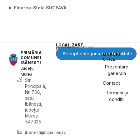
Floarea-Stela SUCEAVA
LOCALIZARE
Acest conținut este blocat până când acceptați categoria corespunzătoare de cookie-uri.
PRIMĂRIA
Accept categoria Funcționalitate
LINKURI
COMUNEI
UTILE
IBĂNEȘTI
Prezentare
Județul
generală
Mureș
Str.
Contact
Principală,
Nr. 708,
Termeni și
satul
condiții
Ibănești,
județul
Mureș
547325
ibanesti@cjmures.ro