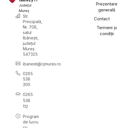
IBĂNEȘTI
Prezentare
Județul
generală
Mureș
Str.
Contact
Principală,
Nr. 708,
Termeni și
satul
condiții
Ibănești,
județul
Mureș
547325
ibanesti@cjmures.ro
0265
538
300
0265
538
112
Program
de lucru
cu