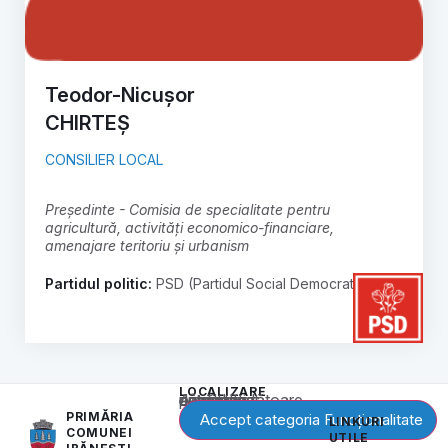
Teodor-Nicușor
CHIRTEȘ
CONSILIER LOCAL
președinte - Comisia de specialitate pentru
agricultură, activități economico-financiare,
amenajare teritoriu și urbanism
Partidul politic:
PSD (Partidul Social Democrat)
LOCALIZARE
Acest conținut este blocat până când acceptați categoria corespunzătoare de cookie-uri.
PRIMĂRIA
Accept categoria Funcționalitate
LINKURI
COMUNEI
UTILE