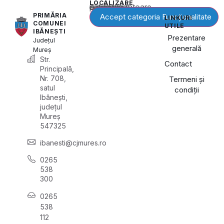
LOCALIZARE
Acest conținut este blocat până când acceptați categoria corespunzătoare de cookie-uri.
PRIMĂRIA
Accept categoria Funcționalitate
LINKURI
COMUNEI
UTILE
IBĂNEȘTI
Prezentare
Județul
generală
Mureș
Str.
Contact
Principală,
Nr. 708,
Termeni și
satul
condiții
Ibănești,
județul
Mureș
547325
ibanesti@cjmures.ro
0265
538
300
0265
538
112