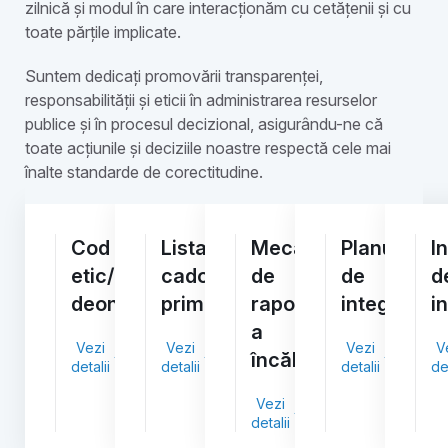
zilnică și modul în care interacționăm cu cetățenii și cu
toate părțile implicate.
Suntem dedicați promovării transparenței,
responsabilității și eticii în administrarea resurselor
publice și în procesul decizional, asigurându-ne că
toate acțiunile și deciziile noastre respectă cele mai
înalte standarde de corectitudine.
Cod
Lista
Mecanismul
Planul
I
etic/
cadourilor
de
de
d
deontologic
primite
raportare
integritate
i
a
Vezi
Vezi
Vezi
V
încălcărilor
detalii
detalii
detalii
det
Vezi
detalii