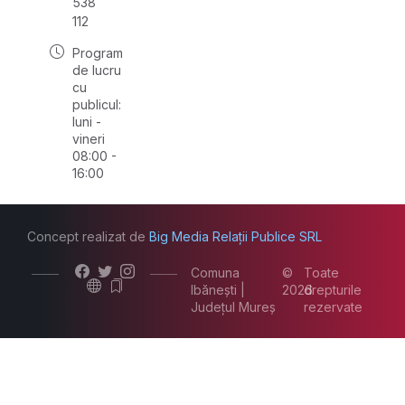
538
112
Program
de lucru
cu
publicul:
luni -
vineri
08:00 -
16:00
Concept realizat de
Big Media Relații Publice SRL
Comuna
©
Toate
Ibănești |
2026
drepturile
Județul Mureș
rezervate