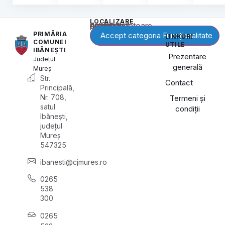
LOCALIZARE
Acest conținut este blocat până când acceptați categoria corespunzătoare de cookie-uri.
PRIMĂRIA
Accept categoria Funcționalitate
LINKURI
COMUNEI
UTILE
IBĂNEȘTI
Prezentare
Județul
generală
Mureș
Str.
Contact
Principală,
Nr. 708,
Termeni și
satul
condiții
Ibănești,
județul
Mureș
547325
ibanesti@cjmures.ro
0265
538
300
0265