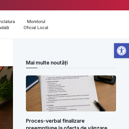
clatura
Monitorul
adală
Oficial Local
Open 
Mai multe noutăți
Proces-verbal finalizare
preempțiune la oferta de vânzare