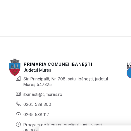
PRIMĂRIA COMUNEI IBĂNEȘTI
L
Acest conținu
Județul
Mureș
Str. Principală, Nr. 708, satul Ibănești, județul
Mureș 547325
ibanesti@cjmures.ro
0265 538 300
0265 538 112
Program de lucru cu publicul:
luni - vineri
08:00 - 16:00