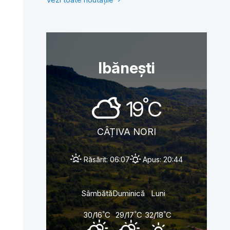
Ibănești
°
19
C
CÂȚIVA NORI
Răsărit: 06:07
Apus: 20:44
Sâmbătă
Duminică
Luni
°
°
°
30/16
C
29/17
C
32/18
C