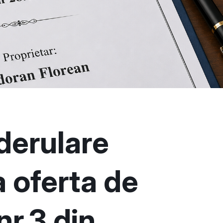
derulare
 oferta de
nr.3 din