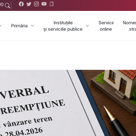
00
Instituțiile
Servicii
Nomen
Primăria
și serviciile publice
online
str