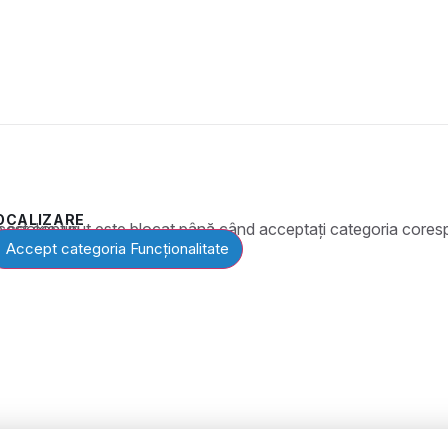
OCALIZARE
t este blocat până când acceptați categoria corespunzătoare de cookie-uri.
Accept categoria Funcționalitate