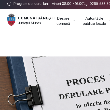
Program de lucru: luni - vineri 08:00 - 16:00
0265 538 3
Despre
Autoritățile
COMUNA IBĂNEȘTI
Județul
Mureș
comună
publice locale