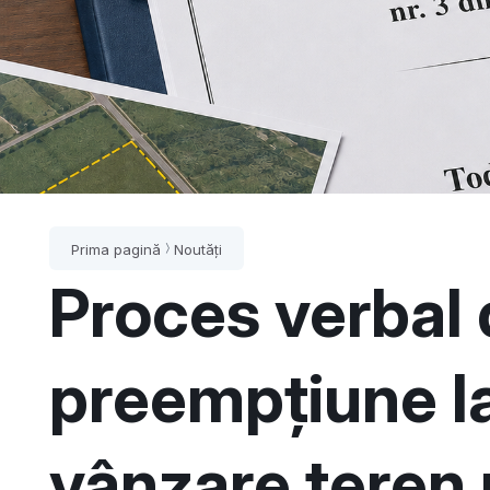
Prima pagină
Noutăți
Proces verbal 
preempțiune la
vânzare teren 