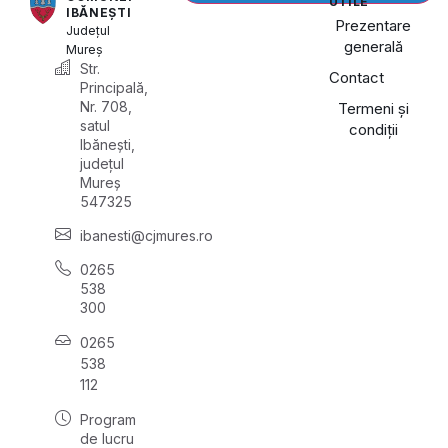
UTILE
IBĂNEȘTI
Prezentare
Județul
generală
Mureș
Str.
Contact
Principală,
Nr. 708,
Termeni și
satul
condiții
Ibănești,
județul
Mureș
547325
ibanesti@cjmures.ro
0265
538
300
0265
538
112
Program
de lucru