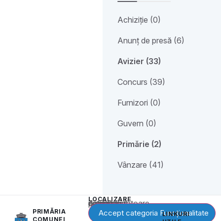
Achiziție (0)
Anunț de presă (6)
Avizier (33)
Concurs (39)
Furnizori (0)
Guvern (0)
Primărie (2)
Vânzare (41)
LOCALIZARE
Acest conținut este blocat până când acceptați categoria corespunzătoare de cookie-uri.
PRIMĂRIA
Accept categoria Funcționalitate
LINKURI
COMUNEI